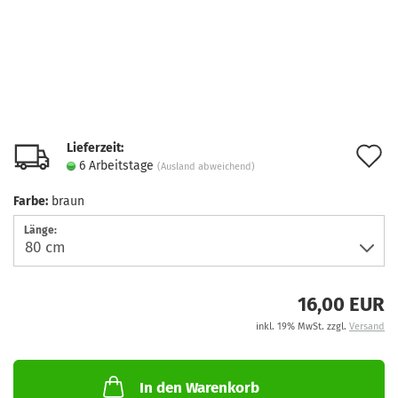
Lieferzeit:
A
6 Arbeitstage
(Ausland abweichend)
d
Farbe:
braun
M
Länge:
16,00 EUR
inkl. 19% MwSt. zzgl.
Versand
In den Warenkorb