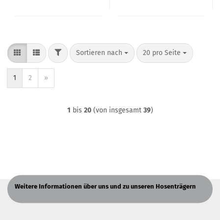
FILTER
Sortieren nach
pro Seite
Sortieren nach
20 pro Seite
1
2
»
1
bis
20
(von insgesamt
39
)
Weitere Informationen über uns und zu unseren Hosenträgern