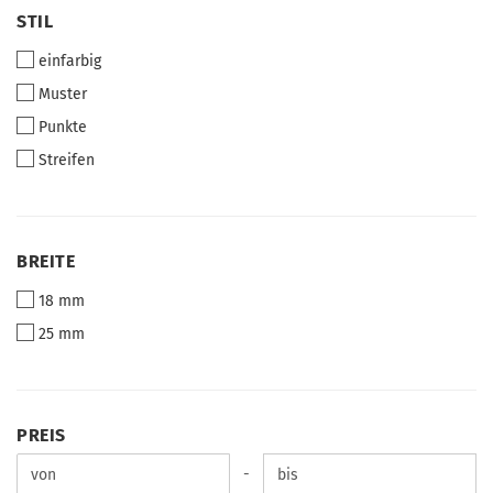
STIL
STIL
einfarbig
Muster
Punkte
Streifen
BREITE
BREITE
18 mm
25 mm
PREIS
PREIS
Preis bis
-