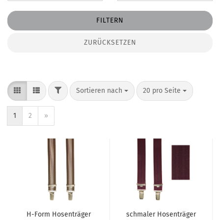
FILTERN
ZURÜCKSETZEN
FILTER
Sortieren nach
pro Seite
Sortieren nach
20 pro Seite
1
2
»
H-Form Hosenträger
schmaler Hosenträger