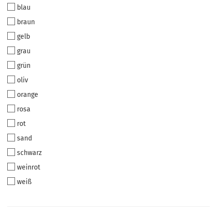
blau
braun
gelb
grau
grün
oliv
orange
rosa
rot
sand
schwarz
weinrot
weiß