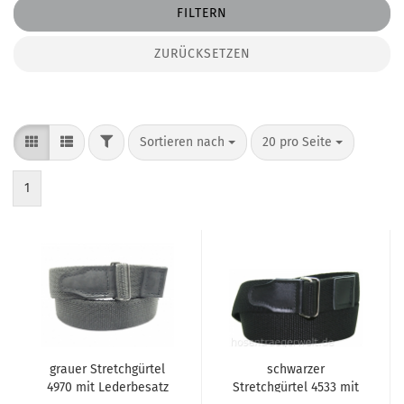
FILTERN
ZURÜCKSETZEN
FILTER
Sortieren nach
pro Seite
Sortieren nach
20 pro Seite
1
grauer Stretchgürtel
schwarzer
4970 mit Lederbesatz
Stretchgürtel 4533 mit