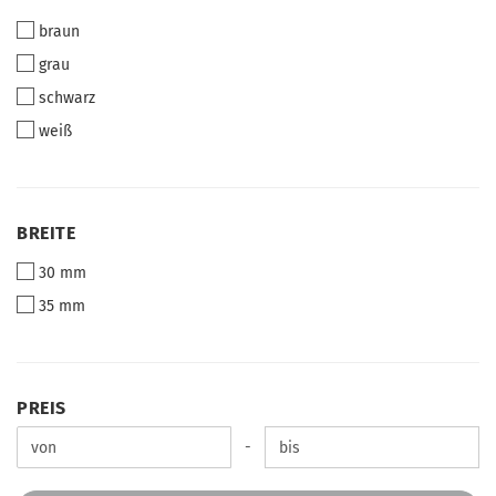
braun
grau
schwarz
weiß
BREITE
BREITE
30 mm
35 mm
PREIS
PREIS
Preis bis
-