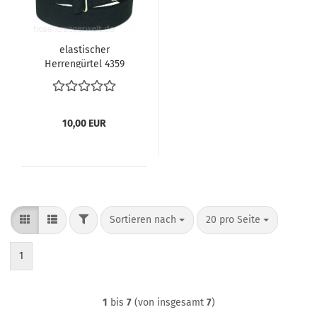
elastischer
Herrengürtel 4359
10,00 EUR
FILTER
Sortieren nach
pro Seite
Sortieren nach
20 pro Seite
1
1
bis
7
(von insgesamt
7
)