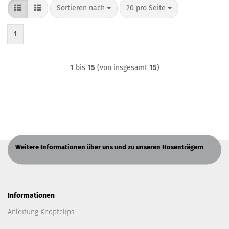
Sortieren nach
pro Seite
Sortieren nach
20 pro Seite
1
1
bis
15
(von insgesamt
15
)
Weitere Informationen über uns und zu unseren Hosenträgern
Informationen
Anleitung Knopfclips