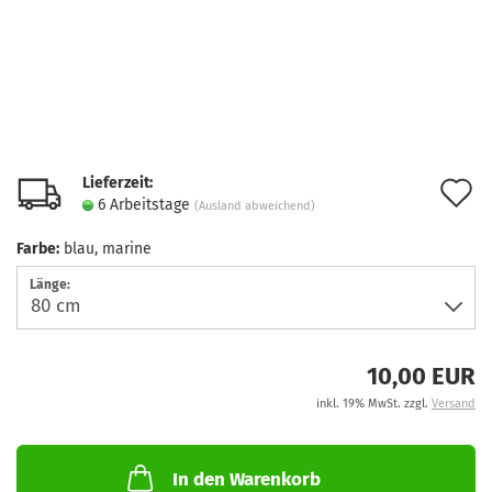
Lieferzeit:
A
6 Arbeitstage
(Ausland abweichend)
d
Farbe:
blau, marine
M
Länge:
10,00 EUR
inkl. 19% MwSt. zzgl.
Versand
In den Warenkorb