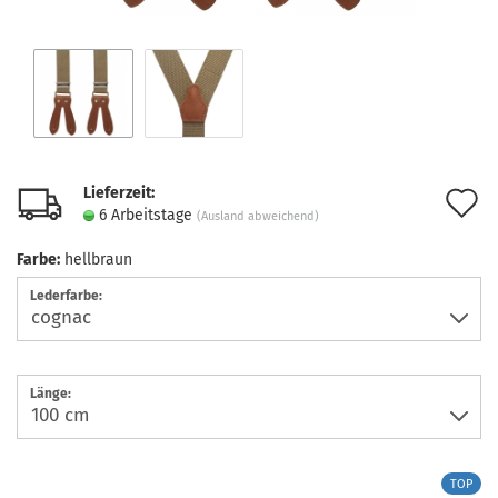
Lieferzeit:
A
6 Arbeitstage
(Ausland abweichend)
d
Farbe:
hellbraun
M
Lederfarbe:
Länge:
TOP