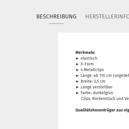
BESCHREIBUNG
HERSTELLERINF
Merkmale:
► elastisch
► X-Form
► 4 Metallclips
► Länge: ab 110 cm (ungede
► Breite: 3,5 cm
► Länge verstellbar
► Farbe: dunkelgrün
Clips, Rückenstück und Verst
Qualitätshosenträger aus ei