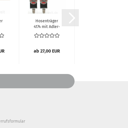
er
Hosenträger
Hosenträger
4174 mit Adler-
4157 mit
n
Wappen
klassischem
...
Muster
EUR
ab 27,00 EUR
ab 16,00 EUR
errufsformular