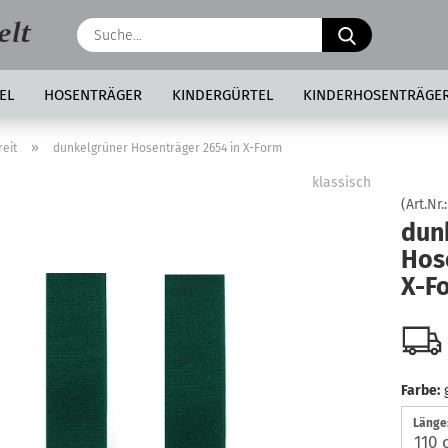
Suche...
EL
HOSENTRÄGER
KINDERGÜRTEL
KINDERHOSENTRÄGE
»
eit
dunkelgrüner Hosenträger 2654 in X-Form
klassisch
(Art.Nr.
dun
Hos
X-F
Farbe:
Länge