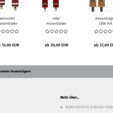
weinroter
roter
Hosenträg
osenträger
Hosenträger
3306 mit
62 in X-Form
4803 in fester
Zierniete
Qualität...
"Sternenring"
 13,00 EUR
ab 20,00 EUR
ab 27,00 
unseren Hosenträgern
Mehr über...
Widerrufsrecht & Muster-Wid