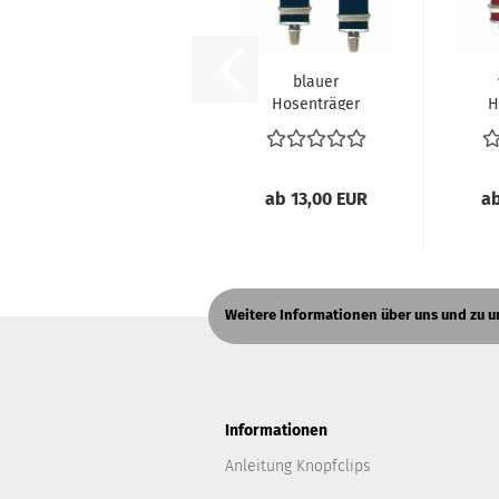
blauer
Hosenträger
H
2656 in X-Form
26
ab 13,00 EUR
ab
Weitere Informationen über uns und zu 
Informationen
Anleitung Knopfclips