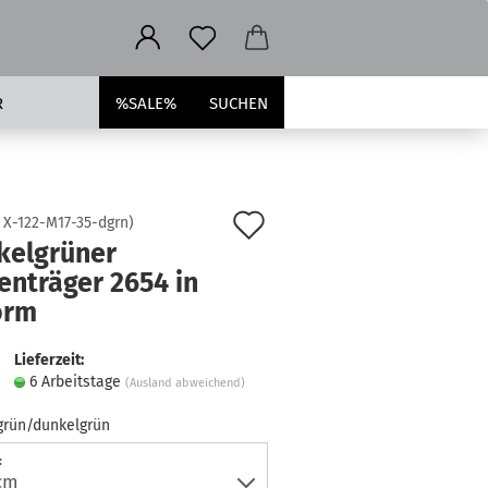
R
%SALE%
SUCHEN
Auf
:
X-122-M17-35-dgrn
)
kelgrüner
den
enträger 2654 in
Merkzettel
orm
Lieferzeit:
6 Arbeitstage
(Ausland abweichend)
grün/dunkelgrün
: